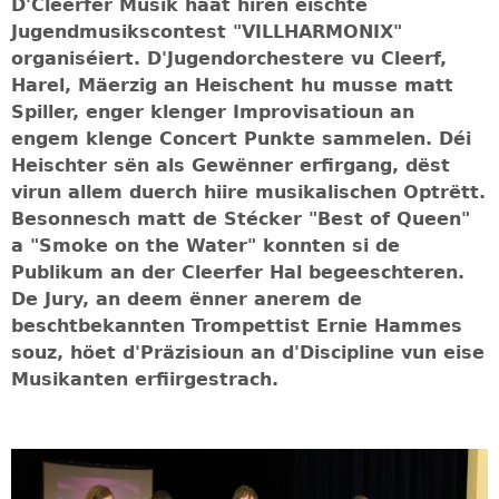
D'Cleerfer Musik haat hiren éischte
Jugendmusikscontest "VILLHARMONIX"
organiséiert. D'Jugendorchestere vu Cleerf,
Harel, Mäerzig an Heischent hu musse matt
Spiller, enger klenger Improvisatioun an
engem klenge Concert Punkte sammelen. Déi
Heischter sën als Gewënner erfirgang, dëst
virun allem duerch hiire musikalischen Optrëtt.
Besonnesch matt de Stécker "Best of Queen"
a "Smoke on the Water" konnten si de
Publikum an der Cleerfer Hal begeeschteren.
De Jury, an deem ënner anerem de
beschtbekannten Trompettist Ernie Hammes
souz, höet d'Präzisioun an d'Discipline vun eise
Musikanten erfiirgestrach.