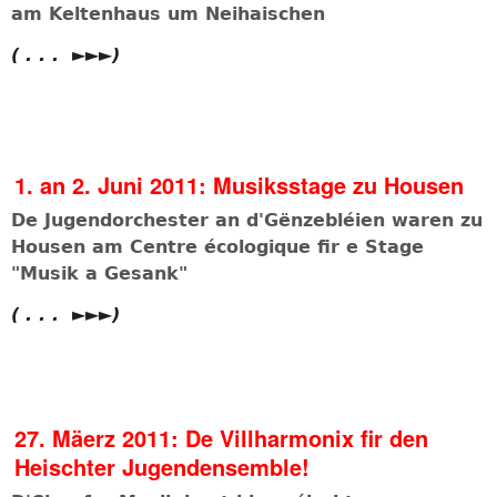
am Keltenhaus um Neihaischen
( . . . ►►►)
1. an 2. Juni 2011: Musiksstage zu Housen
De Jugendorchester an d'Gënzebléien waren zu
Housen am Centre écologique fir e Stage
"Musik a Gesank"
( . . . ►►►)
27. Mäerz 2011: De Villharmonix fir den
Heischter Jugendensemble!