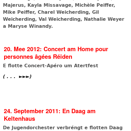
Majerus,
Kayla Missavage, Michèle Peiffer,
Mike Peiffer,
Charel Weicherding, Gil
Weicherding, Val Weicherding,
Nathalie Weyer
a Maryse Winandy.
20. Mee 2012: Concert am Home pour
personnes âgées Réiden
E flotte Concert-Apéro um Atertfest
( . . . ►►►)
24. September 2011: En Daag am
Keltenhaus
De Jugendorchester verbréngt e flotten Daag