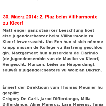
30. Mäerz 2014: 2. Plaz beim Villharmonix
zu Kleerf
Matt enger ganz staarker Leeschtung höet
eise Jugendorchester beim Villharmonix zu
Kleerf iwwerrascht. Um Enn hun si sich nëmme
knapp missen de Kollege vu Bartréng geschlou
gin. Mattgemeet hun ausserdem de Clarindo
(de Jugendensemble vun de Musike vu Kleerf,
Hengescht, Munzen, Léiler an Hëpperdang),
souwéi d'Jugendorchestere vu Wolz an Dikrich.
Ënnert der Direktioun vum Thomas Meunier hu
gespillt:
Grégory De Carli, Jarod Differdange,
Milla
Differdange, Aline Majerus, Lara Majerus, Tania