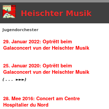
Skip to main content
Heischter Musik
Jugendorchester
29. Januar 2022: Optrëtt beim
Galaconcert vun der Heischter Musik
25. Januar 2020: Optrëtt beim
Galaconcert vun der Heischter Musik
( . . . ►►►)
28. Mee 2016: Concert am Centre
Hospitalier du Nord