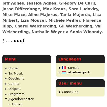
Jeff Agnes, Jessica Agnes, Grégory De Carli,
Jarod Differdange,
Max Kraus
, Sara Ludovicy,
Mike Macé,
Aline Majerus, Tania Majerus,
Lisa
Milbert,
Liza Mousel, Michèle Peiffer,
Florence
Ripp,
Charel Weicherding, Gil Weicherding, Val
Weicherding,
Nathalie Weyer
a Sonia Winandy.
( . . . ►►►
)
Menu
Languages
Français
Home
Lëtzebuergisch
Eis Musik
Geschicht
User menu
Comité
Dirigent
Connexion
Programm
Jugendorchester
Fotoen