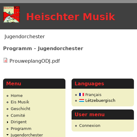
Skip to main content
Heischter Musik
Jugendorchester
You are here
Programm - Jugendorchester
ProuweplangODJ.pdf
Menu
Languages
Français
Home
Lëtzebuergisch
Eis Musik
Geschicht
User menu
Comité
Dirigent
Connexion
Programm
Jugendorchester