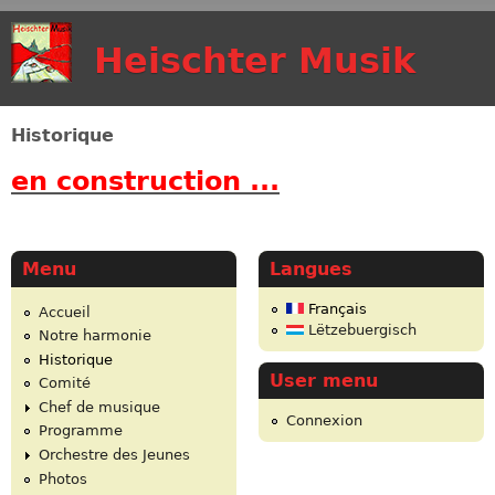
Aller au contenu
Heischter Musik
principal
Historique
en construction ...
Menu
Langues
Français
Accueil
Lëtzebuergisch
Notre harmonie
Historique
User menu
Comité
Chef de musique
Connexion
Programme
Orchestre des Jeunes
Photos