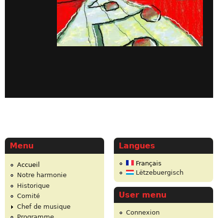
Menu
Langues
Français
Accueil
Lëtzebuergisch
Notre harmonie
Historique
User menu
Comité
Chef de musique
Connexion
Programme