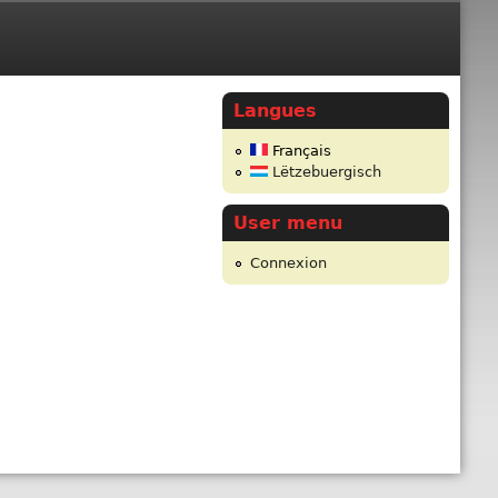
Langues
Français
Lëtzebuergisch
User menu
Connexion