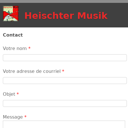
Aller au contenu
Heischter Musik
principal
Contact
Votre nom
*
Votre adresse de courriel
*
Objet
*
Message
*