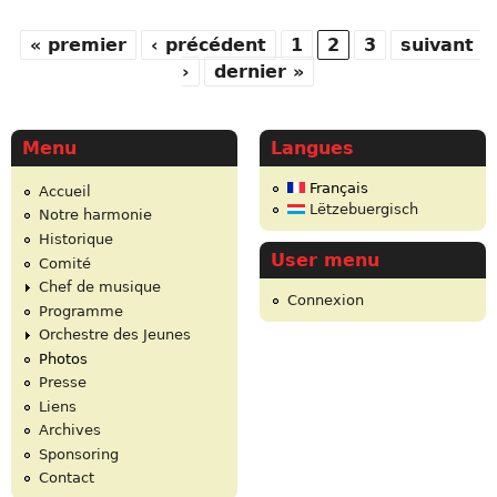
« premier
‹ précédent
1
2
3
suivant
Pages
›
dernier »
Menu
Langues
Français
Accueil
Lëtzebuergisch
Notre harmonie
Historique
User menu
Comité
Chef de musique
Connexion
Programme
Orchestre des Jeunes
Photos
Presse
Liens
Archives
Sponsoring
Contact