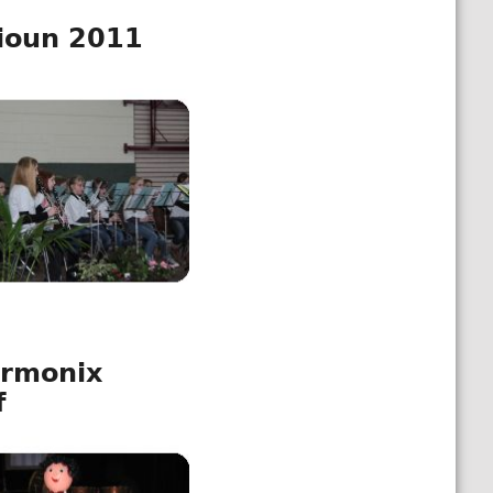
ioun 2011
armonix
f