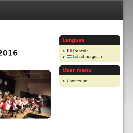
Langues
Français
2016
Lëtzebuergisch
User menu
Connexion