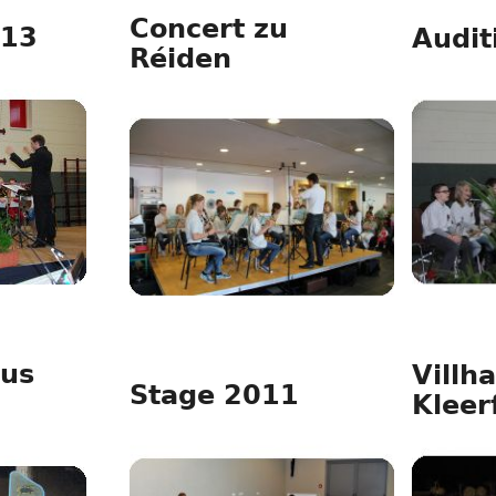
Concert zu
013
Audit
Réiden
us
Villh
Stage 2011
Kleer