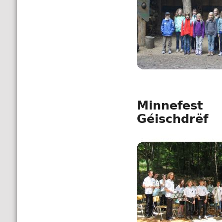
Minnefest
Géischdrëf