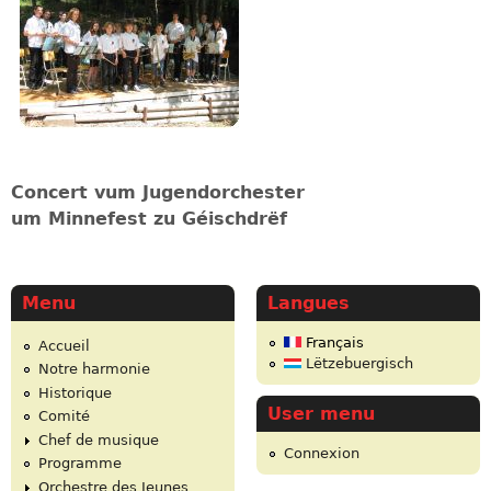
Concert vum Jugendorchester
um Minnefest zu Géischdrëf
Menu
Langues
Français
Accueil
Lëtzebuergisch
Notre harmonie
Historique
User menu
Comité
Chef de musique
Connexion
Programme
Orchestre des Jeunes