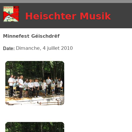
Aller au contenu
Heischter Musik
principal
Minnefest Géischdrëf
Date:
Dimanche, 4 juillet 2010