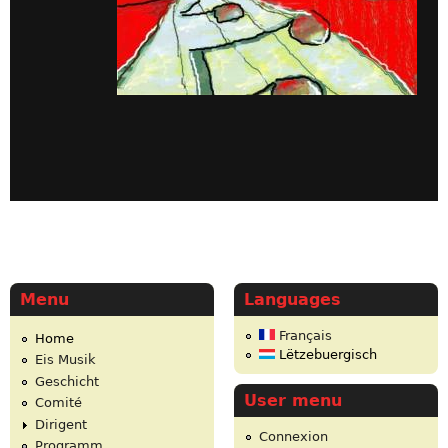
Menu
Languages
Français
Home
Lëtzebuergisch
Eis Musik
Geschicht
User menu
Comité
Dirigent
Connexion
Programm