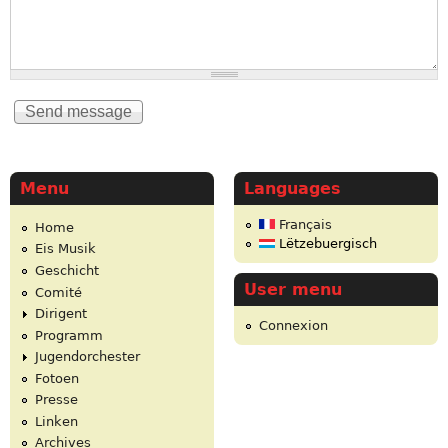
Menu
Languages
Français
Home
Lëtzebuergisch
Eis Musik
Geschicht
User menu
Comité
Dirigent
Connexion
Programm
Jugendorchester
Fotoen
Presse
Linken
Archives