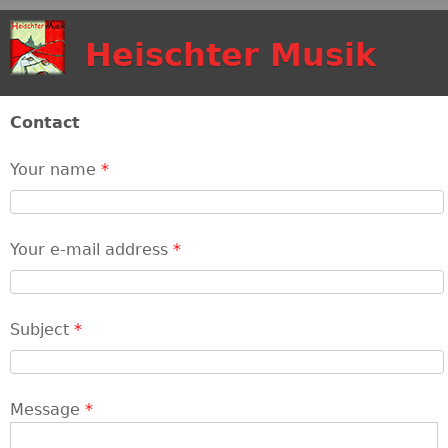
Skip to main content
Heischter Musik
Contact
Your name
*
Your e-mail address
*
Subject
*
Message
*