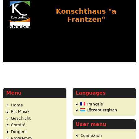
Konschthaus "a
Frantzen"
Menu
Languages
Français
Home
Lëtzebuergisch
Eis Musik
Geschicht
User menu
Comité
Dirigent
Connexion
Programm