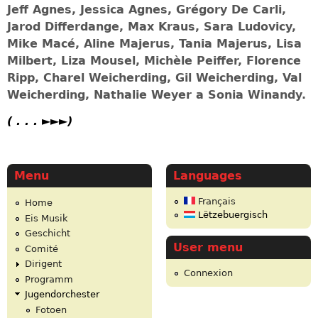
Jeff Agnes, Jessica Agnes, Grégory De Carli,
Jarod Differdange,
Max Kraus
, Sara Ludovicy,
Mike Macé,
Aline Majerus, Tania Majerus,
Lisa
Milbert,
Liza Mousel, Michèle Peiffer,
Florence
Ripp,
Charel Weicherding, Gil Weicherding, Val
Weicherding,
Nathalie Weyer
a Sonia Winandy.
( . . . ►►►
)
Menu
Languages
Français
Home
Lëtzebuergisch
Eis Musik
Geschicht
User menu
Comité
Dirigent
Connexion
Programm
Jugendorchester
Fotoen