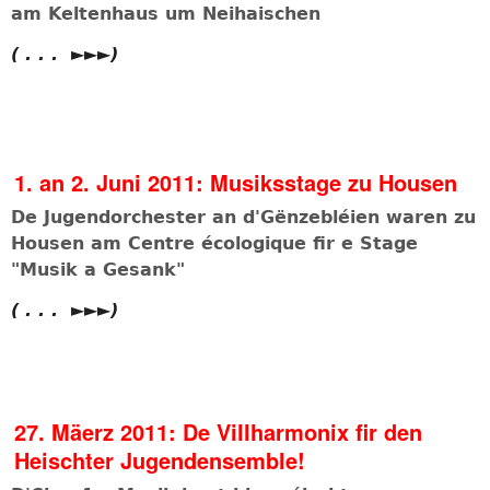
am Keltenhaus um Neihaischen
( . . . ►►►)
1. an 2. Juni 2011: Musiksstage zu Housen
De Jugendorchester an d'Gënzebléien waren zu
Housen am Centre écologique fir e Stage
"Musik a Gesank"
( . . . ►►►)
27. Mäerz 2011: De Villharmonix fir den
Heischter Jugendensemble!