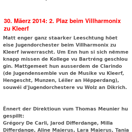
30. Mäerz 2014: 2. Plaz beim Villharmonix
zu Kleerf
Matt enger ganz staarker Leeschtung höet
eise Jugendorchester beim Villharmonix zu
Kleerf iwwerrascht. Um Enn hun si sich nëmme
knapp missen de Kollege vu Bartréng geschlou
gin. Mattgemeet hun ausserdem de Clarindo
(de Jugendensemble vun de Musike vu Kleerf,
Hengescht, Munzen, Léiler an Hëpperdang),
souwéi d'Jugendorchestere vu Wolz an Dikrich.
Ënnert der Direktioun vum Thomas Meunier hu
gespillt:
Grégory De Carli, Jarod Differdange,
Milla
Differdange, Aline Majerus, Lara Majerus, Tania