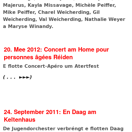
Majerus,
Kayla Missavage, Michèle Peiffer,
Mike Peiffer,
Charel Weicherding, Gil
Weicherding, Val Weicherding,
Nathalie Weyer
a Maryse Winandy.
20. Mee 2012: Concert am Home pour
personnes âgées Réiden
E flotte Concert-Apéro um Atertfest
( . . . ►►►)
24. September 2011: En Daag am
Keltenhaus
De Jugendorchester verbréngt e flotten Daag