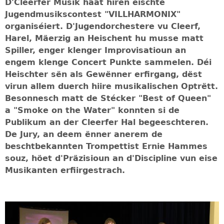
D'Cleerfer Musik haat hiren éischte
Jugendmusikscontest "VILLHARMONIX"
organiséiert. D'Jugendorchestere vu Cleerf,
Harel, Mäerzig an Heischent hu musse matt
Spiller, enger klenger Improvisatioun an
engem klenge Concert Punkte sammelen. Déi
Heischter sën als Gewënner erfirgang, dëst
virun allem duerch hiire musikalischen Optrëtt.
Besonnesch matt de Stécker "Best of Queen"
a "Smoke on the Water" konnten si de
Publikum an der Cleerfer Hal begeeschteren.
De Jury, an deem ënner anerem de
beschtbekannten Trompettist Ernie Hammes
souz, höet d'Präzisioun an d'Discipline vun eise
Musikanten erfiirgestrach.