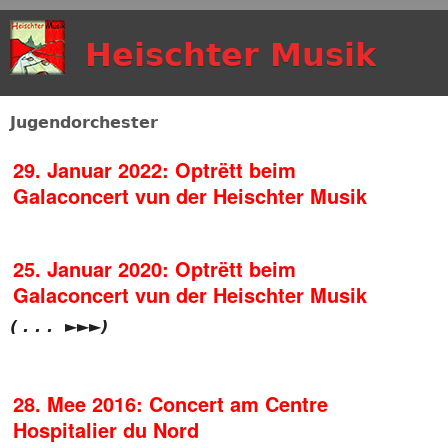
Skip to main content
Heischter Musik
Jugendorchester
29. Januar 2022: Optrëtt beim
Galaconcert vun der Heischter Musik
25. Januar 2020: Optrëtt beim
Galaconcert vun der Heischter Musik
( . . . ►►►)
28. Mee 2016: Concert am Centre
Hospitalier du Nord