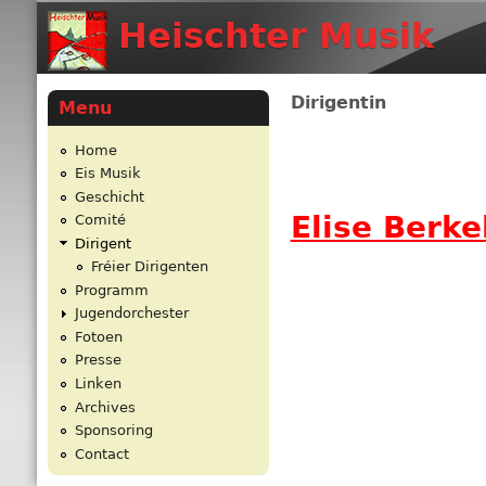
Heischter Musik
Dirigentin
Menu
Home
Eis Musik
Geschicht
Elise Berke
Comité
Dirigent
Fréier Dirigenten
Programm
Jugendorchester
Fotoen
Presse
Linken
Archives
Sponsoring
Contact