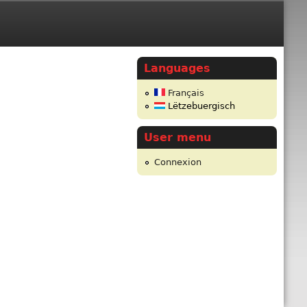
Languages
Français
Lëtzebuergisch
User menu
Connexion